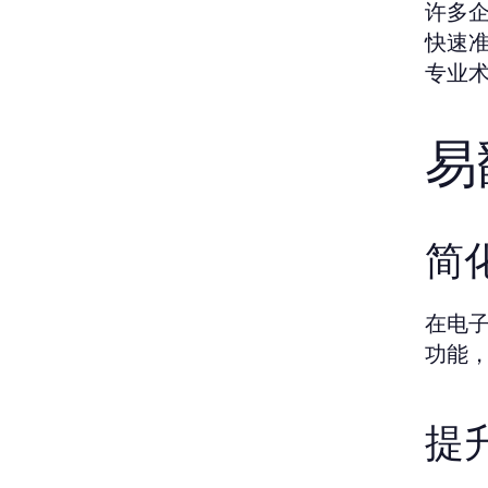
许多
快速
专业
易
简
在电
功能
提