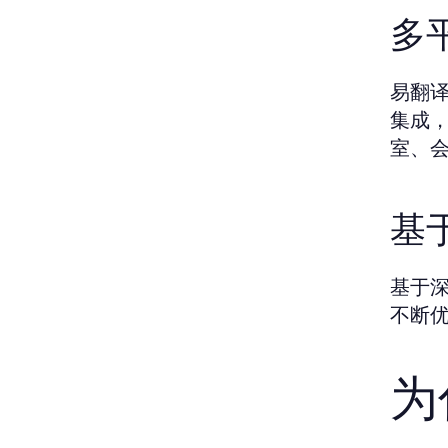
多
易翻译
集成
室、
基
基于
不断
为