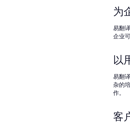
为
易翻
企业
以
易翻
杂的
作。
客