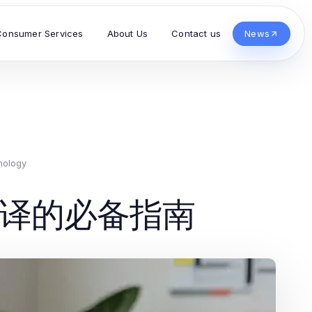
Consumer Services
About Us
Contact us
News
nology
翻译的必备指南