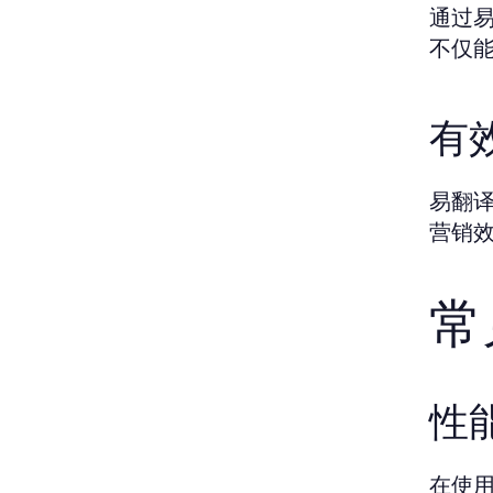
通过
不仅
有
易翻
营销
常
性
在使